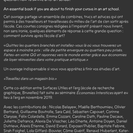
An essential book if you are about to finish your cursus in an art school.
Cet ouvrage partage un ensemble de combines, trucs et astuces qui ont
permis à des travailleurs et travailleuses du milieu de l’art de s’en sortir après
l’école. Ces courtes consignes rédigées à l’impératif présent nous livrent,
non sans ironie, quelques éléments de réponse à cette grande question :
comment survivre après l’école d’art?
«
Quittez les quartiers branchés et installez-vous là où vous trouverez un
espace à moindre prix : ville de petite envergure ou quartiers peu prisés.
Faites-en votre QG et rayonnez vers le monde entier grâce aux économies
de loyer réinvesties dans votre pratique artistique.»
Un ouvrage indispensable si vous vous apprêtez à finir vos études d’art.
«Travaillez dans un magasin bio.»
Cette co-édition entre Surfaces Utiles et l’erg (école de recherche
graphique, Bruxelles) fait suite au séminaire
Économies Interstices
ayant eu
lieu à l’erg en novembre 2019.
Avec les contributions de : Nicolas Belayew, Maëlle Berthoumieu, Olivier
Bertrand, Guillaume Boutrolle, Sara Caïd, Sébastien Capouet, Corinne
Clarysse, Félix Colardelle, Emma Cozzani, Caroline Dath, Pauline Decaux,
Juliette Defrance, Alexia De Visscher, Léo Dherte, Antoine Doyen, Daniel
Dutrieux, Alexis Étienne, David Evrard, Exposer/Publier, Baptiste Febvre,
Sirah Foighel, Lola Giffard-Bouvier, Côme Guérif, Renaud Huberlant, Kater-